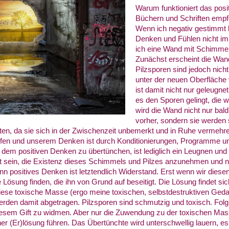
Warum funktioniert das posit
Büchern und Schriften empfo
Wenn ich negativ gestimmt b
Denken und Fühlen nicht im 
ich eine Wand mit Schimmelp
Zunächst erscheint die Wan
Pilzsporen sind jedoch nich
unter der neuen Oberfläche 
ist damit nicht nur geleugne
es den Sporen gelingt, die 
wird die Wand nicht nur bal
vorher, sondern sie werden 
ten, da sie sich in der Zwischenzeit unbemerkt und in Ruhe vermehr
fen und unserem Denken ist durch Konditionierungen, Programme u
 dem positiven Denken zu übertünchen, ist lediglich ein Leugnen und
reit sein, die Existenz dieses Schimmels und Pilzes anzunehmen und 
 positives Denken ist letztendlich Widerstand. Erst wenn wir diese
Lösung finden, die ihn von Grund auf beseitigt. Die Lösung findet s
diese toxische Masse (ergo meine toxischen, selbstdestruktiven Geda
den damit abgetragen. Pilzsporen sind schmutzig und toxisch. Folgli
iesem Gift zu widmen. Aber nur die Zuwendung zu der toxischen Ma
ner (Er)lösung führen. Das Übertünchte wird unterschwellig lauern, e