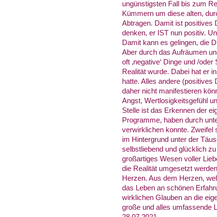
ungünstigsten Fall bis zum R
Kümmern um diese alten, durc
Abtragen. Damit ist positives
denken, er IST nun positiv. Un
Damit kann es gelingen, die Di
Aber durch das Aufräumen und 
oft ‚negative‘ Dinge und /ode
Realität wurde. Dabei hat er
hatte. Alles andere (positive
daher nicht manifestieren kön
Angst, Wertlosigkeitsgefühl un
Stelle ist das Erkennen der e
Programme, haben durch unter
verwirklichen konnte. Zweifel 
im Hintergrund unter der Täus
selbstliebend und glücklich zu
großartiges Wesen voller Lie
die Realität umgesetzt werde
Herzen. Aus dem Herzen, welch
das Leben an schönen Erfahru
wirklichen Glauben an die eig
große und alles umfassende Li
28.07.2021