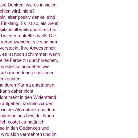
ive Denken, wie es in vielen
hlen wird, nicht?
in, aber positiv denke, sind
Einklang. Es ist so, als wenn
ilzbefall weiß überstreiche.
d wieder makellos weiß. Die
t verschwunden, sie sind nun
versteckt. Ihre Anwesenheit
t, es ist noch schlimmer: wenn
weiße Farbe zu durchbrechen,
d wieder so aussehen wie
sich mehr denn je auf einer
en konnten.
nd durch Karma entstanden.
 kann daher nicht
nicht mehr in den Widerstand
n aufgeben, können wir den
ich in der Akzeptanz und dem
nken) in uns bewirkt. Nach
ch kostet es natürlich
sse in den Gedanken und
s wird sich vermehren und im