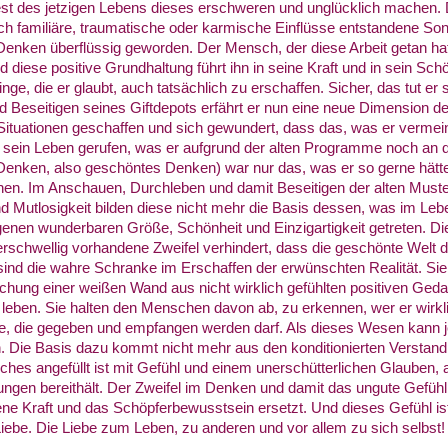
est des jetzigen Lebens dieses erschweren und unglücklich machen
h familiäre, traumatische oder karmische Einflüsse entstandene Son
 Denken überflüssig geworden. Der Mensch, der diese Arbeit getan hat,
d diese positive Grundhaltung führt ihn in seine Kraft und in sein Sc
nge, die er glaubt, auch tatsächlich zu erschaffen. Sicher, das tut e
Beseitigen seines Giftdepots erfährt er nun eine neue Dimension de
r Situationen geschaffen und sich gewundert, dass das, was er vermein
 in sein Leben gerufen, was er aufgrund der alten Programme noch an
s Denken, also geschöntes Denken) war nur das, was er so gerne hät
nen. Im Anschauen, Durchleben und damit Beseitigen der alten Muste
d Mutlosigkeit bilden diese nicht mehr die Basis dessen, was im Leben
igenen wunderbaren Größe, Schönheit und Einzigartigkeit getreten. Die
schwellig vorhandene Zweifel verhindert, dass die geschönte Welt 
sind die wahre Schranke im Erschaffen der erwünschten Realität. Sie 
chung einer weißen Wand aus nicht wirklich gefühlten positiven Geda
 leben. Sie halten den Menschen davon ab, zu erkennen, wer er wirklic
be, die gegeben und empfangen werden darf. Als dieses Wesen kann
n. Die Basis dazu kommt nicht mehr aus den konditionierten Verstan
es angefüllt ist mit Gefühl und einem unerschütterlichen Glauben, a
ngen bereithält. Der Zweifel im Denken und damit das ungute Gefüh
ene Kraft und das Schöpferbewusstsein ersetzt. Und dieses Gefühl is
ebe. Die Liebe zum Leben, zu anderen und vor allem zu sich selbst!