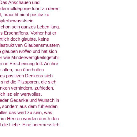
. Das Anschauen und
dermülldeponie führt zu deren
 braucht nicht positiv zu
höpferbewusstsein.
r schon sein ganzes Leben lang.
s Erschaffens. Vorher hat er
tlich doch glaubte, keine
 destruktiven Glaubensmustern
te glauben
wollen
und hat sich
r wie Minderwertigkeitsgefühl,
 in Erscheinung tritt. An ihre
 alten, nun überholten
des positiven Denkens sich
sind die Pilzsporen, die sich
nken verhindern, zufrieden,
h ist: ein wertvolles,
 jeder Gedanke und Wunsch in
d, sondern aus dem fühlenden
lles das wert zu sein, was
l im Herzen wurden durch den
t die Liebe. Eine unermesslich