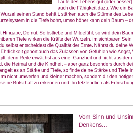
Laufe des Lebens gut (oder besser)
auch die Fähigkeit dazu. Wie ein B
 Wurzel seinen Stand behält, stärken auch die Stürme des Leb
urzelsystem in die Tiefe bohrt, umso höher kann dein Baum – d
t Hingabe, Demut, Selbstliebe und Mitgefühl, so wird dein B
chtbaren Tiefe wirken die Kräfte der Wurzeln, im sichtbaren Sein
u selbst entscheidest die Qualität der Ernte. Nährst du deine W
ur Ehrlichkeit gehört auch das Zulassen von Gefühlen wie Angst
gilt, denn Reife erwächst aus einer Ganzheit und nicht aus de
d, die Heimat und die Kindheit – aber ganz besonders durch de
ngelt es an Stärke und Tiefe, so finde deine Stärke und Tiefe in
turm nicht umwerfen und kleiner machen, sondern dir den nötig
seine Botschaft zu erkennen und ihn letztendlich als Erfrischu
Vom Sinn und Unsinn
Denkens...