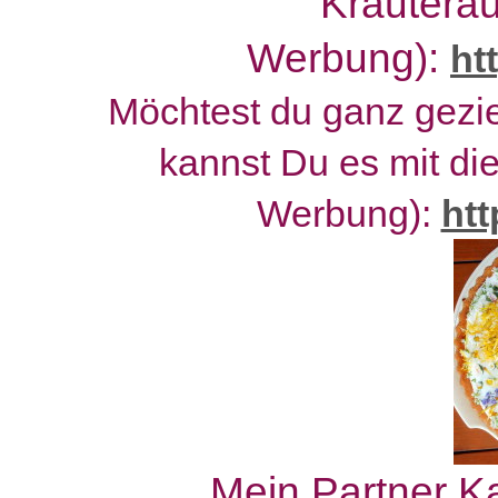
Kräutera
Werbung):
ht
Möchtest du ganz gezie
kannst Du es mit di
Werbung):
ht
Mein Partner Ka