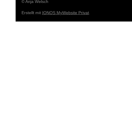
© Anja Welsch
Erstellt mit
IONOS MyWebsite Privat
.