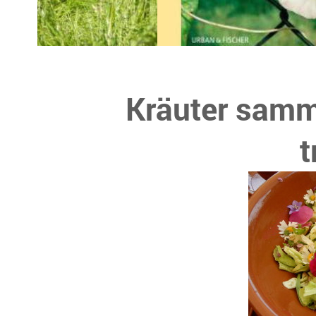
Kräuter samm
t