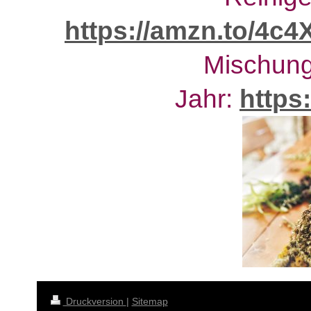
https://amzn.to/4c
Mischung
Jahr:
https
Druckversion
|
Sitemap